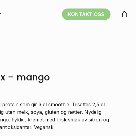
rv
Close
r
KONTAKT OSS
l å omtale «Treningsmix –
Cart
e bli publisert.
Obligatoriske felt er merket med
*
ix – mango
protein som gir 3 dl smoothie. Tilsettes 2,5 dl
lig uten melk, soya, gluten og nøtter. Nydelig
o. Fyldig, kremet med frisk smak av sitron og
 antioksidanter. Vegansk.
E-post
*