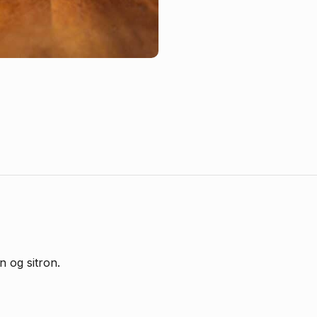
Du
 og sitron.