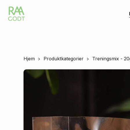
Skip
to
main
content
Hjem
Produktkategorier
Treningsmix - 20