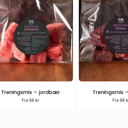
e
Dette
duktet
produktet
har
Treningsmix – jordbær
Treningsmix 
e
flere
anter.
varianter.
Fra
68
kr
Fra
68
k
rnativene
Alternativene
kan
es
velges
på