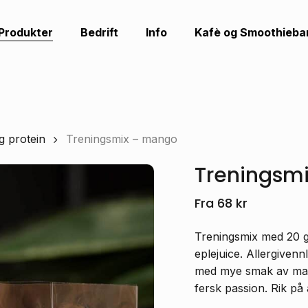
Handleku
Produkter
Bedrift
Info
Kafè og Smoothieba
Bli den første ti
mango»
Din e-postadresse vil ikk
Vurderingen din
*
g protein
Treningsmix – mango
Omtalen din
*
Treningsm
Fra
68
kr
Treningsmix med 20 g 
eplejuice. Allergivenn
med mye smak av mang
fersk passion. Rik på
Navn
*