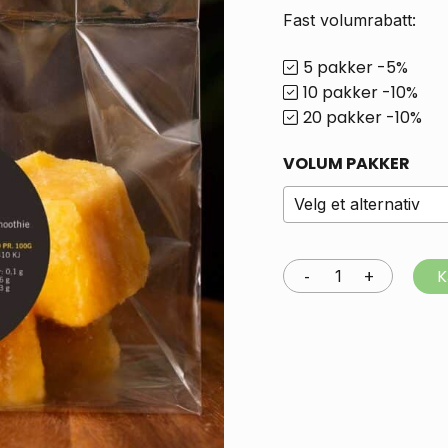
Fast volumrabatt:
Lagre mitt navn, e-post
5 pakker -5%
kommenterer.
10 pakker -10%
20 pakker -10%
VOLUM PAKKER
Velg et alternativ
K