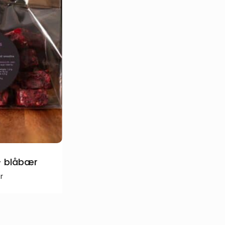
– blåbær
r