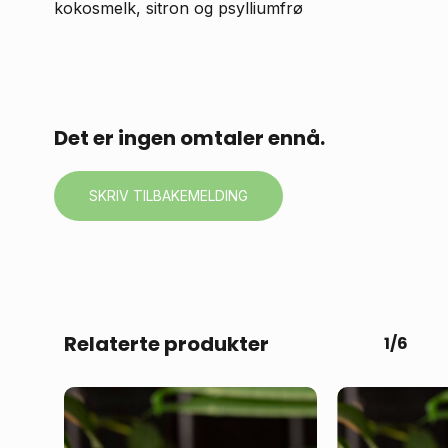
kokosmelk, sitron og psylliumfrø
Du har ingen produkter i
handlekurven.
Fortsett å handle
Det er ingen omtaler ennå.
SKRIV TILBAKEMELDING
Relaterte produkter
1/6