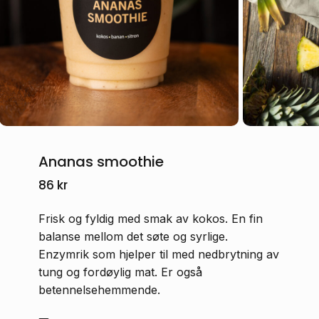
Navn
*
E-post
*
Ananas smoothie
Lagre mitt navn, e-post og nettside i
denne nettleseren for neste gang jeg
86
kr
kommenterer.
Frisk og fyldig med smak av kokos. En fin
balanse mellom det søte og syrlige.
Enzymrik som hjelper til med nedbrytning av
tung og fordøylig mat. Er også
betennelsehemmende.