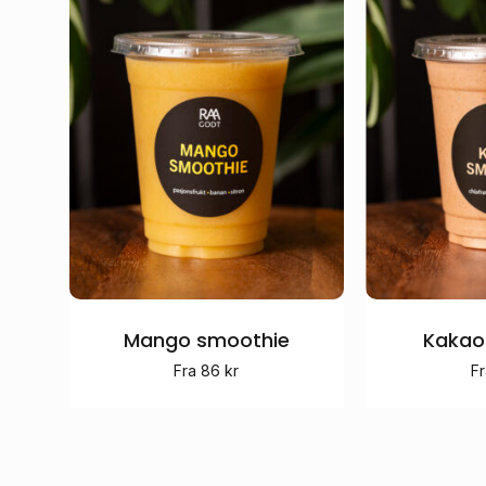
Mango smoothie
Kakao
Fra
86
kr
F