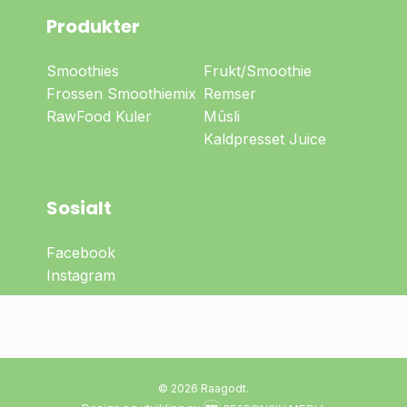
Produkter
Smoothies
Frukt/Smoothie
Frossen Smoothiemix
Remser
RawFood Kuler
Mûsli
Kaldpresset Juice
Sosialt
Facebook
Instagram
Delsum:
0
kr
Vis handlekurv
Kasse
© 2026 Raagodt.