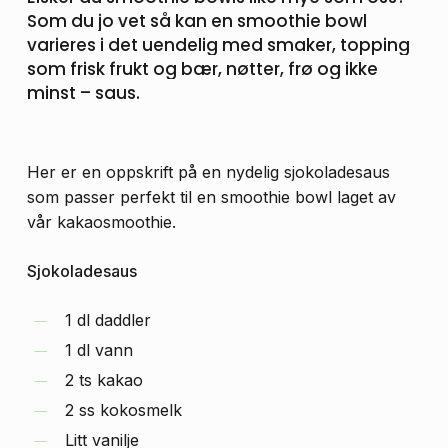
Som
du
jo
vet
så
kan
en
smoothie
bowl
varieres
i
det
uendelig
med
smaker,
topping
som
frisk
frukt
og
bær,
nøtter,
frø
og
ikke
minst
–
saus.
Her er en oppskrift på en nydelig sjokoladesaus
som passer perfekt til en smoothie bowl laget av
vår kakaosmoothie.
Sjokoladesaus
1 dl daddler
1 dl vann
2 ts kakao
2 ss kokosmelk
Litt vanilje