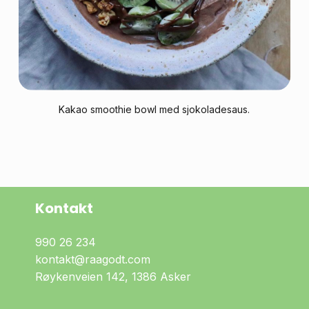
Kakao
smoothie
bowl
med
sjokoladesaus.
Kontakt
990 26 234
kontakt@raagodt.com
Røykenveien 142, 1386 Asker