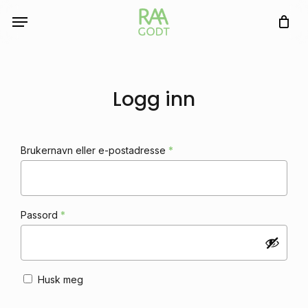
Skip
Menu
to
Handlekurv
Close
Cart
main
content
Logg inn
Påkrevd
Brukernavn eller e-postadresse
*
Påkrevd
Passord
*
Husk meg