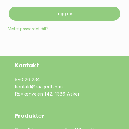
Logg inn
Mistet passordet ditt?
Du har ingen produkter i
handlekurven.
Fortsett å handle
Kontakt
990 26 234
kontakt@raagodt.com
Røykenveien 142, 1386 Asker
Produkter